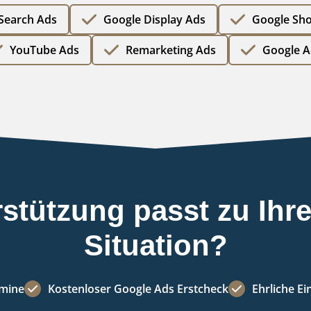
Search Ads
Google Display Ads
Google Sh
YouTube Ads
Remarketing Ads
Google A
stützung passt zu Ihr
Situation?
rmine
Kostenloser Google Ads Erstcheck
Ehrliche E