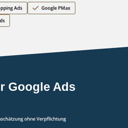
opping Ads
Google PMax
ds
er Google Ads
inschätzung ohne Verpflichtung